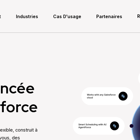
R
t
Industries
Cas D'usage
Partenaires
ancée
force
xible, construit à
vous, des