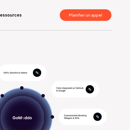
essources
Planifier un appel
S'il vous