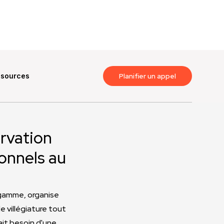
ssources
Planifier un appel
ervation
onnels au
 gamme, organise
 villégiature tout
ait besoin d'une