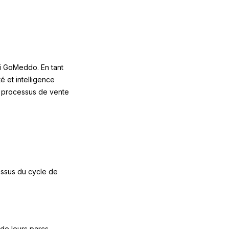
si GoMeddo. En tant
é et intelligence
es processus de vente
essus du cycle de
de leurs parcs.