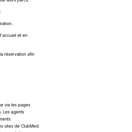
.
ration.
'accueil et en
la réservation afin
me via les pages
s. Les agents
ements
es sites de ClubMed.