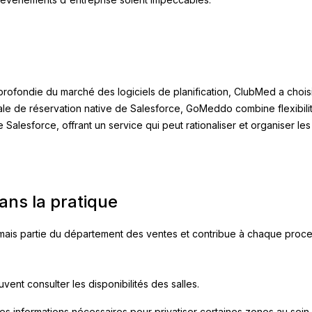
rofondie du marché des logiciels de planification, ClubMed a choi
ale de réservation native de Salesforce, GoMeddo combine flexibilit
 Salesforce, offrant un service qui peut rationaliser et organiser l
dans la pratique
rmais partie du département des ventes et contribue à chaque proc
vent consulter les disponibilités des salles.
des informations nécessaires pour privatiser certaines zones au sein 