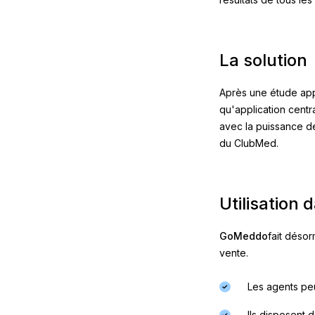
La solution
Après une étude app
qu'application centr
avec la puissance de
du ClubMed.
Utilisation 
‍GoMeddo
fait déso
vente.
Les agents peu
Ils disposent 